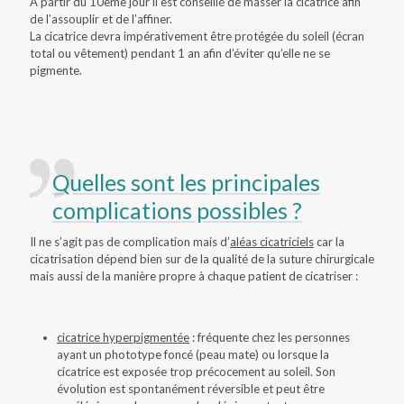
A partir du 10eme jour il est conseillé de masser la cicatrice afin
de l’assouplir et de l’affiner.
La cicatrice devra impérativement être protégée du soleil (écran
total ou vêtement) pendant 1 an afin d’éviter qu’elle ne se
pigmente.
Quelles sont les principales
complications possibles ?
Il ne s’agit pas de complication mais d’
aléas cicatriciels
car la
cicatrisation dépend bien sur de la qualité de la suture chirurgicale
mais aussi de la manière propre à chaque patient de cicatriser :
cicatrice hyperpigmentée
: fréquente chez les personnes
ayant un phototype foncé (peau mate) ou lorsque la
cicatrice est exposée trop précocement au soleil. Son
évolution est spontanément réversible et peut être