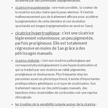
accélérée par des pommades dépigmentantes.
cicatrice hypopigmentée
: rare mais possible , la couleur de
la cicatrice est plus claire que la peau alentour. Il n'existe
malheureusement pas de traitement efficace pour accélérer
la pigmentation de cette dernière et son évolution
spontanée est longue (repigmentation en environ 5ans).
cicatrice hypertrophique
: c’est une cicatrice
légèrement volumineuse, un peu pigmentée,
parfois prurigineuse. Elle est totalement
régressive en moins de 1an grâce à des
pétrissages manuels.
cicatrice chéloïde
: c’est une cicatrice pathologique qui
correspond physiologiquement à une hypercicatrisation et
qui se traduit par une cicatrice en relief, pigmentée,
prurigineuse et douloureuse. Plus fréquente chez les
personnes ayant un phototype foncé, il existe d’importantes
prédispositions génétiques à ce type de cicatrisation. Son
traitement repose sur des pétrissages manuels, des
injections intra-cicatricielles de corticoïdes voir une reprise
chirurgicale.
les troubles de la sensibilité cutanée autour de la cicatrice
: